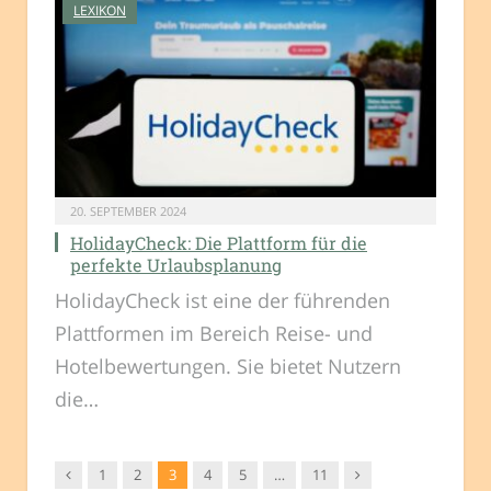
LEXIKON
20. SEPTEMBER 2024
HolidayCheck: Die Plattform für die
perfekte Urlaubsplanung
HolidayCheck ist eine der führenden
Plattformen im Bereich Reise- und
Hotelbewertungen. Sie bietet Nutzern
die…
Vorgänger
Nachfolger
1
2
3
4
5
…
11