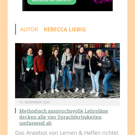
AUTOR
REBECCA LIEBIG
15. DEZEMBER 2025
Methodisch anspruchsvolle Lehrpläne
decken alle vier Sprachfertigkeiten
umfassend ab
Das Angebot von Lernen & Helfen richtet